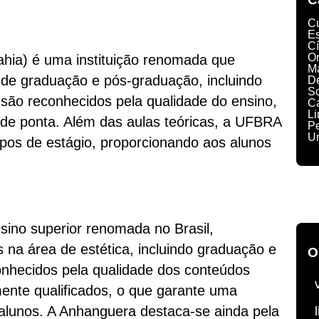
C
Es
Cí
O
hia) é uma instituição renomada que
M
 de graduação e pós-graduação, incluindo
D
S
 são reconhecidos pela qualidade do ensino,
C
L
a de ponta. Além das aulas teóricas, a UFBRA
P
U
pos de estágio, proporcionando aos alunos
sino superior renomada no Brasil,
na área de estética, incluindo graduação e
O
nhecidos pela qualidade dos conteúdos
ente qualificados, o que garante uma
 alunos. A Anhanguera destaca-se ainda pela