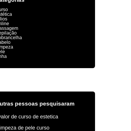
urso
tética
lios
nline
assagem
epilação
obrancelha
abelo
impeza
ele
nha
utras pessoas pesquisaram
valor de curso de estetica
limpeza de pele curso