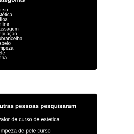
urso
tética
lios
nline
assagem
epilação
obrancelha
abelo
impeza
ele
nha
utras pessoas pesquisaram
valor de curso de estetica
limpeza de pele curso