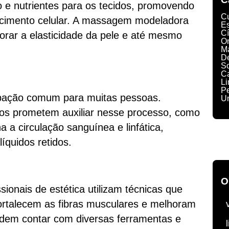
o e nutrientes para os tecidos, promovendo
C
escimento celular. A massagem modeladora
Es
Cí
horar a elasticidade da pele e até mesmo
O
M
D
S
C
L
P
pação comum para muitas pessoas.
U
cos prometem auxiliar nesse processo, como
a circulação sanguínea e linfática,
líquidos retidos.
O
ssionais de estética utilizam técnicas que
ortalecem as fibras musculares e melhoram
odem contar com diversas ferramentas e