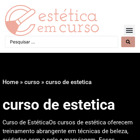
Quem Somos
Home
»
curso
»
curso de estetica
curso de estetica
Curso de EstéticaOs cursos de estética oferecem
treinamento abrangente em técnicas de beleza,
cuidados com a pele e maquiagem. Esses