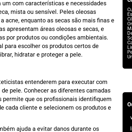
da um com características e necessidades
C
eca, mista ou sensível. Peles oleosas
Es
Cí
 a acne, enquanto as secas são mais finas e
On
s apresentam áreas oleosas e secas, e
M
D
das por produtos ou condições ambientais.
S
C
al para escolher os produtos certos de
L
Pe
brar, hidratar e proteger a pele.
U
steticistas entenderem para executar com
a de pele. Conhecer as diferentes camadas
 permite que os profissionais identifiquem
O
de cada cliente e selecionem os produtos e
bém ajuda a evitar danos durante os