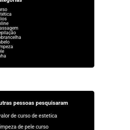
urso
tética
lios
line
assagem
epilação
obrancelha
abelo
impeza
le
nha
utras pessoas pesquisaram
valor de curso de estetica
limpeza de pele curso